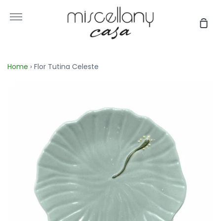
Skip
to
More
Sho
content
Car
Home
›
Flor Tutina Celeste